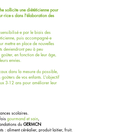
sollicite une diététicienne pour
·rice·s dans l'élaboration des
sensibilisé·e par le biais des
téticienne, puis accompagné·e
ur mettre en place de nouvelles
nts deviendront peu à peu
goûter, en fonction de leur âge,
leurs envies.
caux dans la mesure du possible,
 goûters de vos enfants. L'objectif
ux 3-12 ans pour améliorer leur
cances scolaires.
 fois
gourmand et sain
,
mandations du
GERMCN
aliment céréalier, produit laitier, fruit.