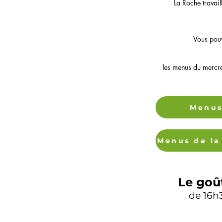
La Roche travail
Vous pouv
les menus du mercre
Menus
Le goû
de 16h