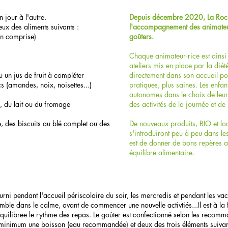
n jour à l'autre.
Depuis décembre 2020, La Roche 
eux des aliments suivants :
l'accompagnement des animateur
on comprise)
goûters.
Chaque animateur·rice est ainsi 
ateliers mis en place par la dié
u un jus de fruit à compléter
directement dans son accueil po
cs (amandes, noix, noisettes...)
pratiques, plus saines. Les enfa
autonomes dans le choix de leur 
, du lait ou du fromage
des activités de la journée et de 
, des biscuits au blé complet ou des
De nouveaux produits, BIO et lo
s'introduiront peu à peu dans les
est de donner de bons repères a
équilibre alimentaire.
urni pendant l'accueil périscolaire du soir, les mercredis et pendant les va
emble dans le calme, avant de commencer une nouvelle activtiés...Il est à la
équilibree le rythme des repas. Le goûter est confectionné selon les recom
nimum une boisson (eau recommandée) et deux des trois éléments suivants : 