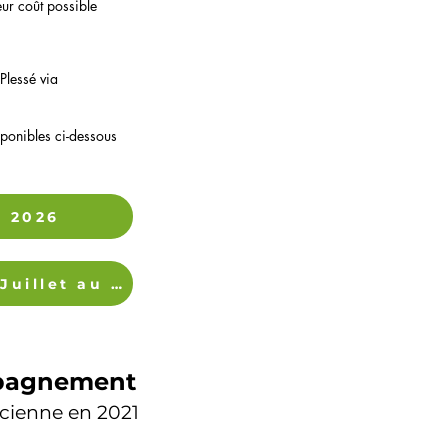
leur coût possible
Plessé via
sponibles ci-dessous
t 2026
Menus de la cantine de Saint-Nicolas-de-Redon du 27 Juillet au 6 Septembre 2026
pagnement
icienne en 2021