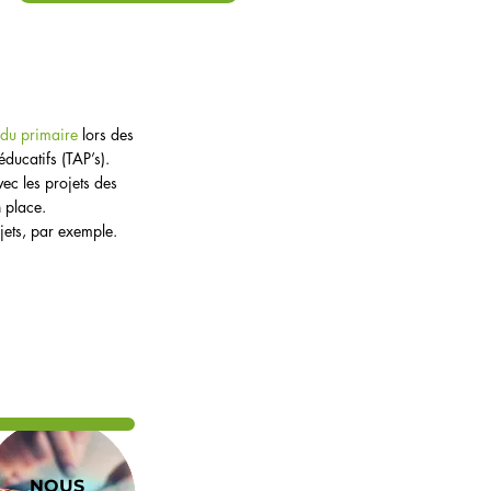
e du primaire
lors des
éducatifs (TAP’s).
vec les projets des
 place.
jets, par exemple.
NOUS